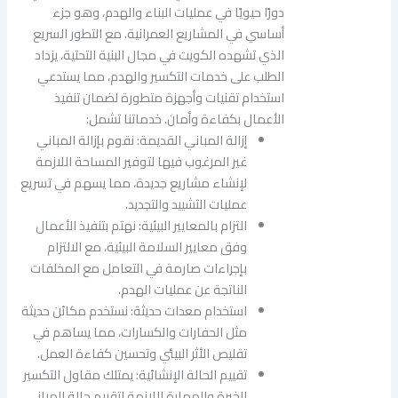
دورًا حيويًا في عمليات البناء والهدم، وهو جزء
أساسي في المشاريع العمرانية. مع التطور السريع
الذي تشهده الكويت في مجال البنية التحتية، يزداد
الطلب على خدمات التكسير والهدم، مما يستدعي
استخدام تقنيات وأجهزة متطورة لضمان تنفيذ
الأعمال بكفاءة وأمان. خدماتنا تشمل:
إزالة المباني القديمة: نقوم بإزالة المباني
غير المرغوب فيها لتوفير المساحة اللازمة
لإنشاء مشاريع جديدة، مما يسهم في تسريع
عمليات التشييد والتجديد.
التزام بالمعايير البيئية: نهتم بتنفيذ الأعمال
وفق معايير السلامة البيئية، مع الالتزام
بإجراءات صارمة في التعامل مع المخلفات
الناتجة عن عمليات الهدم.
استخدام معدات حديثة: نستخدم مكائن حديثة
مثل الحفارات والكسارات، مما يساهم في
تقليص الأثر البيئي وتحسين كفاءة العمل.
تقييم الحالة الإنشائية: يمتلك مقاول التكسير
الخبرة والمهارة اللازمة لتقييم حالة المباني