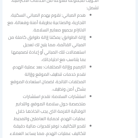
الكويت مجموعة متنوعة من الخدمات الاحترافية،
تشمل:
هدم المباني: نقوم بهدم المباني السكنية،
التجارية، والصناعية بطريقة آمنة وفعالة، مع
الالتزام بجميع معايير السلامة.
إزالة الطوابق: يمكننا إزالة طوابق كاملة من
المباني القائمة، مما يتيح لك تعديل
استعمالات تلك المباني أو إعادة تصميمها
بما يتناسب مع احتياجاتك.
الترميم وإزالة المخلفات: بعد عملية الهدم،
نقدم خدمات تنظيف الموقع وإزالة
المخلفات الناتجة، لضمان استعادة الموقع
بشكل آمن ونظيف.
استشارات السلامة: نقدم استشارات
متخصصة حول سلامة الموقع، والتدابير
الوقائية اللازمة التي يجب اتخاذها خلال
عمليات الهدم، لحماية العاملين والمحيط.
تقدير التكاليف: نوفر تقديرات مالية دقيقة
لتكاليف عمليات الهدم، مما يساعد العملاء