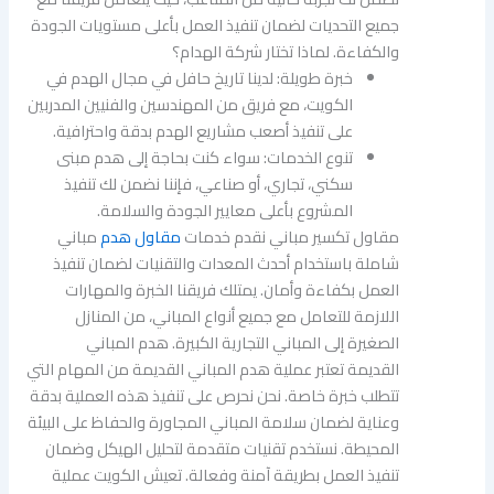
جميع التحديات لضمان تنفيذ العمل بأعلى مستويات الجودة
والكفاءة. لماذا تختار شركة الهدام؟
خبرة طويلة: لدينا تاريخ حافل في مجال الهدم في
الكويت، مع فريق من المهندسين والفنيين المدربين
على تنفيذ أصعب مشاريع الهدم بدقة واحترافية.
تنوع الخدمات: سواء كنت بحاجة إلى هدم مبنى
سكني، تجاري، أو صناعي، فإننا نضمن لك تنفيذ
المشروع بأعلى معايير الجودة والسلامة.
مقاول تكسير مباني نقدم خدمات
مقاول هدم
مباني
شاملة باستخدام أحدث المعدات والتقنيات لضمان تنفيذ
العمل بكفاءة وأمان. يمتلك فريقنا الخبرة والمهارات
اللازمة للتعامل مع جميع أنواع المباني، من المنازل
الصغيرة إلى المباني التجارية الكبيرة. هدم المباني
القديمة تعتبر عملية هدم المباني القديمة من المهام التي
تتطلب خبرة خاصة. نحن نحرص على تنفيذ هذه العملية بدقة
وعناية لضمان سلامة المباني المجاورة والحفاظ على البيئة
المحيطة. نستخدم تقنيات متقدمة لتحليل الهيكل وضمان
تنفيذ العمل بطريقة آمنة وفعالة. تعيش الكويت عملية