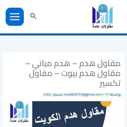
خطي
لى
البحث
لمحتوى
مقاول هدم – هدم مباني –
مقاول هدم بيوت – مقاول
تكسير
بواسطة
11 ديسمبر، 2024
/
mak828153@gmail.com